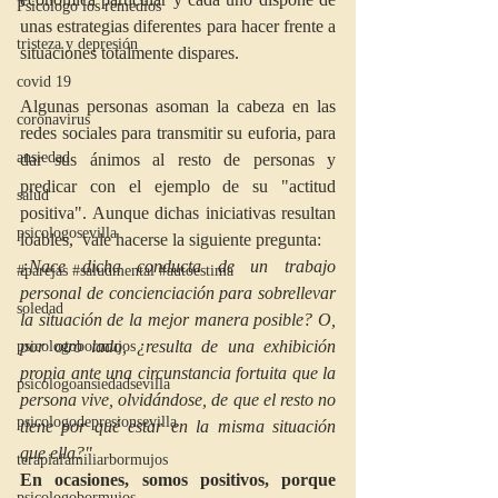
Psicologo los remedios
unas estrategias diferentes para hacer frente a 
tristeza y depresión
situaciones totalmente dispares. 
covid 19
Algunas personas asoman la cabeza en las 
coronavirus
redes sociales para transmitir su euforia, para 
ansiedad
dar sus ánimos al resto de personas y 
predicar con el ejemplo de su "actitud 
salud
positiva". Aunque dichas iniciativas resultan 
psicologosevilla
loables,  vale hacerse la siguiente pregunta:
¿Nace dicha conducta de un trabajo 
#parejas #saludmental #autoestima
personal de concienciación para sobrellevar 
soledad
la situación de la mejor manera posible? O, 
por otro lado, ¿resulta de una exhibición 
psicologobormujos
propia ante una circunstancia fortuita que la 
psicologoansiedadsevilla
persona vive, olvidándose, de que el resto no 
psicologodepresionsevilla
tiene por qué estar en la misma situación 
que ella?"
terapiafamiliarbormujos
En ocasiones, somos positivos, porque 
psicologobormujos