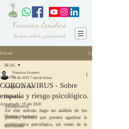
Francisco Escudero
Terapia online y presencial
Entrada
BLOG
Francisco Escudero
BLOG
18 abr 2020
7 min de lectura
CORONAVIRUS - Sobre
Categoría sin título
empatía y riesgo psicológico.
Depresión
Actualizado:
19 abr 2020
Antidepresivos
En este artículo hago un análisis de los 
Malestar psicologico
posibles factores que pueden agudizar la 
problemática psicológica, así como de la 
Sufrimiento