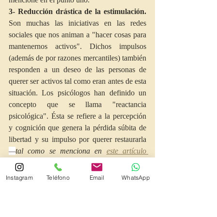
3- Reducción drástica de la estimulación.
Son muchas las iniciativas en las redes 
sociales que nos animan a "hacer cosas para 
mantenernos activos". Dichos impulsos 
(además de por razones mercantiles) también 
responden a un deseo de las personas de 
querer ser activos tal como eran antes de esta 
situación. Los psicólogos han definido un 
concepto que se llama "reactancia 
psicológica". Ésta se refiere a la percepción 
y cognición que genera la pérdida súbita de 
libertad y su impulso por querer restaurarla 
—
tal como se menciona en 
este artículo 
sobre reactancia psicológica
; "ésta no es 
solo un fenómeno que se dé en individuos, 
Instagram
Teléfono
Email
WhatsApp
sino que puede manifestarse de manera 
colectiva; por ejemplo, ante acontecimientos 
políticos o económicos"
—. 
Cuando de un 