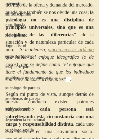
epigenética
del flujo de la oferta y demanda del mercado, 
puede que también se nos olvide una cosa;
 la 
miltidisciplinar
psicología no es una disciplina de 
consiliencia
principios universales, sino que es una 
disciplina de las "diferencias"
, de la 
biologicismo
situación y de naturaleza particular de cada 
dogmatismo
uno.
 —Si te interesa, 
pincha en este  artículo
sesgo perceptivo
que habla del enfoque ideográfico (o de 
casos), que se define como "el enfoque que 
terapia de pareja
tiene el fundamento de que los individuos 
proiblemas de comunicació
son seres únicos e irrepetibles"
—.
psicologo de parejas
Según mi punto de vista, aunque detrás de 
problemas de pareja
nuestra conducta existen patrones 
subyacentes, 
cada persona está 
miedo al cambio
sobrellevando esta circunstancia con una 
dependencia emocional
carga y responsabilidad distinta,
 cada uno 
psicólogo sevilla
está inserto en una coyuntura socio-
económica particular y cada uno dispone de 