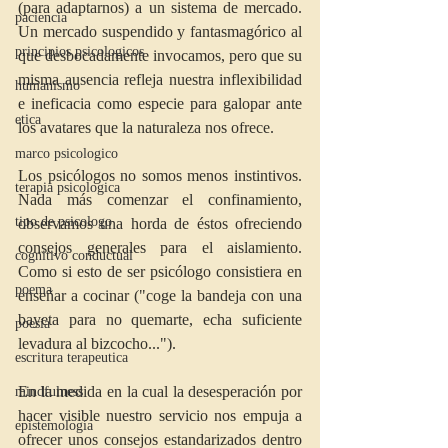
(para adaptarnos) a un sistema de mercado. 
paciencia
Un mercado suspendido y fantasmagórico al 
principios psicologicos
que desbocadamente invocamos, pero que su 
misma ausencia refleja nuestra inflexibilidad 
humanismo
e ineficacia como especie para galopar ante 
etica
los avatares que la naturaleza nos ofrece.
marco psicologico
Los psicólogos no somos menos instintivos. 
terapia psicologica
Nada más comenzar el confinamiento, 
tipo de psicologo
observamos una horda de éstos ofreciendo 
consejos generales para el aislamiento. 
cognitivo conductual
Como si esto de ser psicólogo consistiera en 
poema
enseñar a cocinar ("coge la bandeja con una 
bayeta para no quemarte, echa suficiente 
poesía
levadura al bizcocho..."). 
escritura terapeutica
En la medida en la cual la desesperación por 
mindfulness
hacer visible nuestro servicio nos empuja a 
epistemología
ofrecer unos consejos estandarizados dentro 