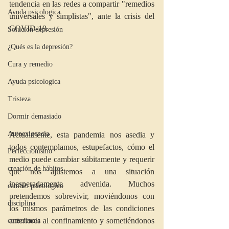
tendencia en las redes a compartir "remedios 
Ayuda psicologica
universales y simplistas", ante la crisis del 
COVID-19.
Solucion depresión
¿Qués es la depresión?
Cura y remedio
Ayuda psicologica
Tristeza
Dormir demasiado
Autoexigencia
Actualmente, esta pandemia nos asedia y 
todos contemplamos, estupefactos, cómo el 
Perfeccionismo
medio puede cambiar súbitamente y requerir 
creación de hábitos
que nos ajustemos a una situación 
inesperadamente advenida. Muchos 
cambio psicológico
pretendemos sobrevivir, moviéndonos con 
disciplina
los mismos parámetros de las condiciones 
anteriores al confinamiento y sometiéndonos 
consciencia