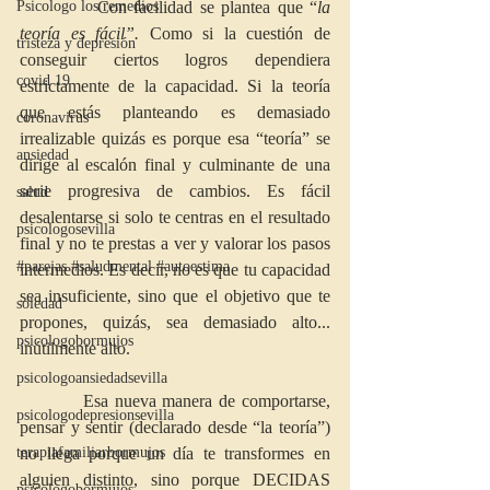
Psicologo los remedios
           Con facilidad se plantea que “
la 
teoría es fácil”. 
Como si la cuestión de 
tristeza y depresión
conseguir ciertos logros dependiera 
covid 19
estrictamente de la capacidad. Si la teoría 
que estás planteando es demasiado 
coronavirus
irrealizable quizás es porque esa “teoría” se 
ansiedad
dirige al escalón final y culminante de una 
serie progresiva de cambios. Es fácil 
salud
desalentarse si solo te centras en el resultado 
psicologosevilla
final y no te prestas a ver y valorar los pasos 
#parejas #saludmental #autoestima
intermedios. Es decir, no es que tu capacidad 
sea insuficiente, sino que el objetivo que te 
soledad
propones, quizás, sea demasiado alto... 
psicologobormujos
inútilmente alto.
psicologoansiedadsevilla
          Esa nueva manera de comportarse, 
psicologodepresionsevilla
pensar y sentir (declarado desde “la teoría”) 
terapiafamiliarbormujos
no llega porque un día te transformes en 
alguien distinto, sino porque DECIDAS 
psicologobormujos