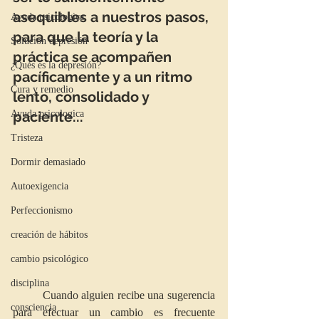
asequibles a nuestros pasos, 
Ayuda psicologica
para que la teoría y la 
Solucion depresión
práctica se acompañen 
¿Qués es la depresión?
pacíficamente y a un ritmo 
Cura y remedio
lento, consolidado y 
Ayuda psicologica
paciente...
Tristeza
Dormir demasiado
Autoexigencia
Perfeccionismo
creación de hábitos
cambio psicológico
disciplina
         Cuando alguien recibe una sugerencia 
consciencia
para efectuar un cambio es frecuente 