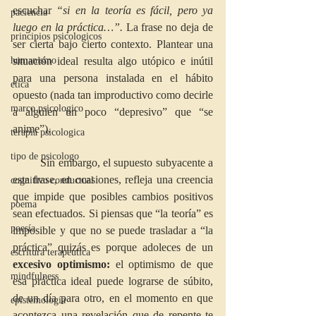
escuchar 
“si en la teoría es fácil, pero ya 
paciencia
luego en la práctica…”.
 La frase no deja de 
principios psicologicos
ser cierta bajo cierto contexto. Plantear una 
humanismo
situación ideal resulta algo utópico e inútil 
para una persona instalada en el hábito 
etica
opuesto (nada tan improductivo como decirle 
marco psicologico
a alguien un poco “depresivo” que “se 
anime”). 
terapia psicologica
tipo de psicologo
         Sin embargo, el supuesto subyacente a 
esta frase, en ocasiones, refleja una creencia 
cognitivo conductual
que impide que posibles cambios positivos 
poema
sean efectuados. Si piensas que “la teoría” es 
poesía
imposible y que no se puede trasladar a “la 
práctica” quizás es porque adoleces de un 
escritura terapeutica
excesivo optimismo: 
el optimismo de que 
mindfulness
esa práctica ideal puede lograrse de súbito, 
de un día para otro, en el momento en que 
epistemología
acontezca una revelación que de repente te 