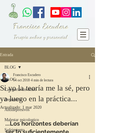
Francisco Escudero
Terapia online y presencial
Entrada
BLOG
Francisco Escudero
BLOG
14 oct 2018
4 min de lectura
Si yo la teoría me la sé, pero
Categoría sin título
ya luego en la práctica...
Depresión
Actualizado:
1 mar 2020
Antidepresivos
Malestar psicologico
...Los horizontes deberían 
Sufrimiento
ser lo suficientemente 