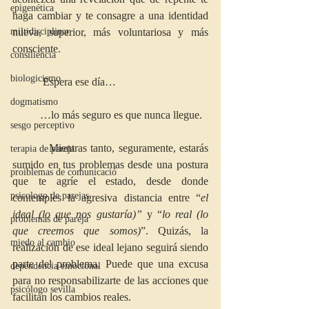
epigenética
haga cambiar y te consagre a una identidad 
miltidisciplinar
nueva, superior, más voluntariosa y más 
consciente. 
consiliencia
biologicismo
           Espera ese día… 
dogmatismo
          …lo más seguro es que nunca llegue. 
sesgo perceptivo
          Mientras tanto, seguramente, estarás 
terapia de pareja
sumido en tus problemas desde una postura 
proiblemas de comunicació
que te agríe el estado, desde donde 
psicologo de parejas
contemples la agresiva distancia entre “
el 
ideal (lo que nos gustaría)”
 y “
lo real (lo 
problemas de pareja
que creemos que somos)
”. Quizás, la 
miedo al cambio
realización de ese ideal lejano seguirá siendo 
parte del problema. Puede que una excusa 
dependencia emocional
para no responsabilizarte de las acciones que 
psicólogo sevilla
facilitan los cambios reales.