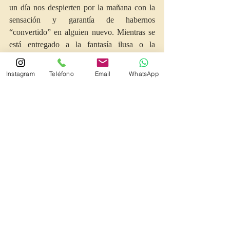
un día nos despierten por la mañana con la 
sensación y garantía de habernos 
“convertido” en alguien nuevo. Mientras se 
está entregado a la fantasía ilusa o la 
ensoñación de que un día todo cambiará por 
sí mismo ya tenemos una excusa para no 
Instagram
Teléfono
Email
WhatsApp
empezar, humildemente, a coger las riendas.
         Los cambios reales suceden por el 
compromiso en las pequeñas acciones, por 
entender que la paciencia facilitará que 
nuestra emoción y cognición dirijan nuestra 
conducta en la dirección en la que hemos 
decidido: en un camino sano y respetuoso 
con nosotros mismos y coherente con 
nuestras necesidades. 
La responsabilidad 
no consiste en convertirse, sino en 
emprender el camino y comenzar a andar. La 
fuerza de voluntad debería de sustituirse por 