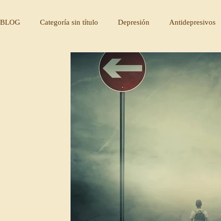
BLOG
Categoría sin título
Depresión
Antidepresivos
Solucion depresión
¿Qués es la depresión?
Cura y re
Autoexigencia
Perfeccionismo
creación de hábitos
principios psicologicos
humanismo
etica
marco 
poema
poesía
escritura terapeutica
mindfulness