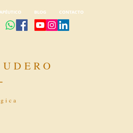
APÉUTICO
BLOG
CONTACTO
CUDERO
-
ógica