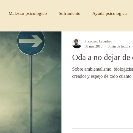
Malestar psicologico
Sufrimiento
Ayuda psicologica
medio
Ayuda psicologica
Tristeza
Dormir demasiado
Francisco Escudero
30 mar 2018
8 min de lectura
Oda a no dejar de 
cambio psicológico
disciplina
consciencia
pacienci
Sobre ambientalismo, biologicis
creador y espejo de todo cuanto
psicologico
terapia psicologica
tipo de psicologo
cogn