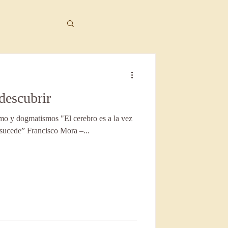
descubrir
a
mo y dogmatismos "El cerebro es a la vez
 sucede” Francisco Mora –...
itivo conductual