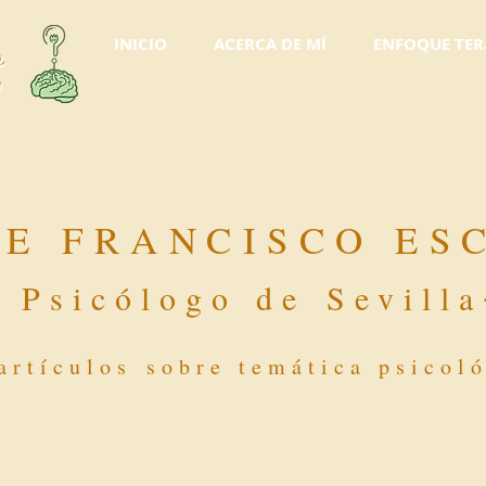
INICIO
ACERCA DE MÍ
ENFOQUE TER
o
l
DE FRANCISCO ES
-
Psicólogo de Sevilla
artículos sobre temática psicol