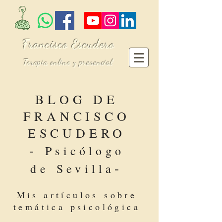
Francisco Escudero
Terapia online y presencial
BLOG DE
FRANCISCO
ESCUDERO
-
Psicólogo
-
de Sevilla
Mis artículos sobre
temática psicológica