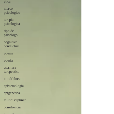
etica
marco
psicologico
terapia
psicologica
tipo de
psicologo
cognitivo
conductual
poema
poesía
escritura
terapeutica
mindfulness
epistemología
epigenética
miltidisciplinar
consiliencia