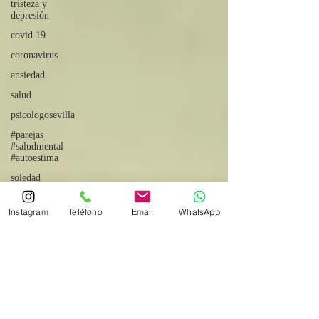
tristeza y
depresión
covid 19
coronavirus
ansiedad
salud
psicologosevilla
#parejas
#saludmental
#autoestima
soledad
psicologobormujos
Instagram
Teléfono
Email
WhatsApp
psicologoansiedadsevilla
psicologodepresionsevilla
terapiafamiliarbormujos
psicologobormujos