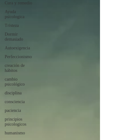
Cura y remedio
Ayuda
psicologica
Tristeza
Dormir
demasiado
Autoexigencia
Perfeccionismo
creación de
hábitos
cambio
psicológico
disciplina
consciencia
paciencia
principios
psicologicos
humanismo