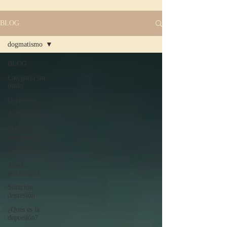
BLOG
dogmatismo
BLOG
Categoría sin
título
Depresión
Antidepresivos
Malestar
psicologico
Sufrimiento
Ayuda
psicologica
Solucion
depresión
¿Qués es la
depresión?