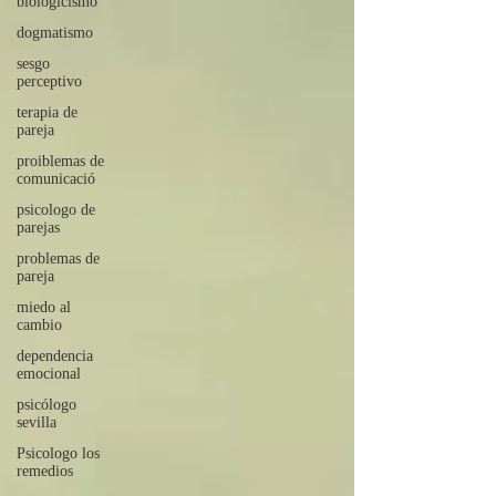
biologicismo
dogmatismo
sesgo
perceptivo
terapia de
pareja
proiblemas de
comunicació
psicologo de
parejas
problemas de
pareja
miedo al
cambio
dependencia
emocional
psicólogo
sevilla
Psicologo los
remedios