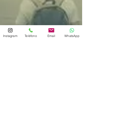
Instagram
Teléfono
Email
WhatsApp