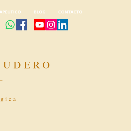
APÉUTICO
BLOG
CONTACTO
CUDERO
-
ógica