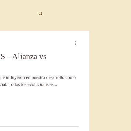
- Alianza vs
a
que influyeron en nuestro desarrollo como
itivo conductual
al. Todos los evolucionistas...