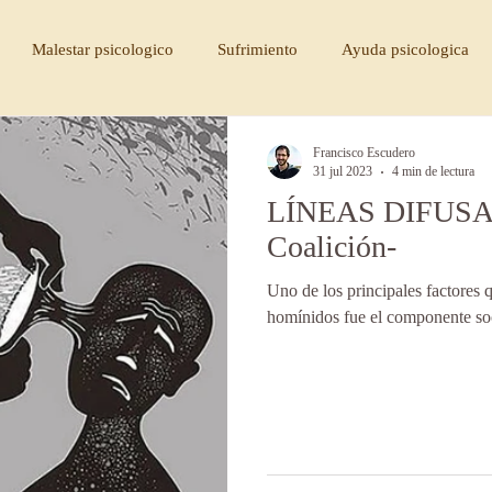
Malestar psicologico
Sufrimiento
Ayuda psicologica
medio
Ayuda psicologica
Tristeza
Dormir demasiado
Francisco Escudero
31 jul 2023
4 min de lectura
LÍNEAS DIFUSAS 
cambio psicológico
disciplina
consciencia
pacienci
Coalición-
Uno de los principales factores 
psicologico
terapia psicologica
tipo de psicologo
cogn
homínidos fue el componente soci