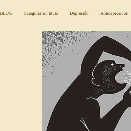
BLOG
Categoría sin título
Depresión
Antidepresivos
Solucion depresión
¿Qués es la depresión?
Cura y re
Autoexigencia
Perfeccionismo
creación de hábitos
principios psicologicos
humanismo
etica
marco 
poema
poesía
escritura terapeutica
mindfulness