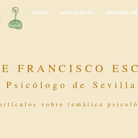
INICIO
ACERCA DE MÍ
ENFOQUE TER
o
l
DE FRANCISCO ES
-
Psicólogo de Sevilla
artículos sobre temática psicol