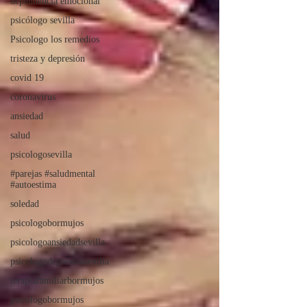
dependencia emocional
psicólogo sevilla
Psicologo los remedios
tristeza y depresión
covid 19
coronavirus
ansiedad
salud
psicologosevilla
#parejas #saludmental
#autoestima
soledad
psicologobormujos
psicologoansiedadsevilla
psicologodepresionsevilla
terapiafamiliarbormujos
psicologobormujos