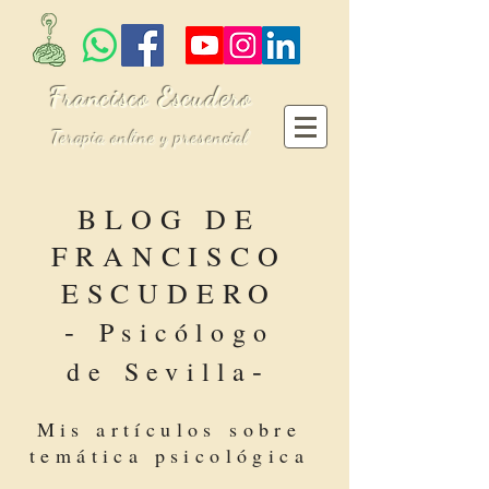
Francisco Escudero
Terapia online y presencial
BLOG DE
FRANCISCO
ESCUDERO
-
Psicólogo
-
de Sevilla
Mis artículos sobre
temática psicológica