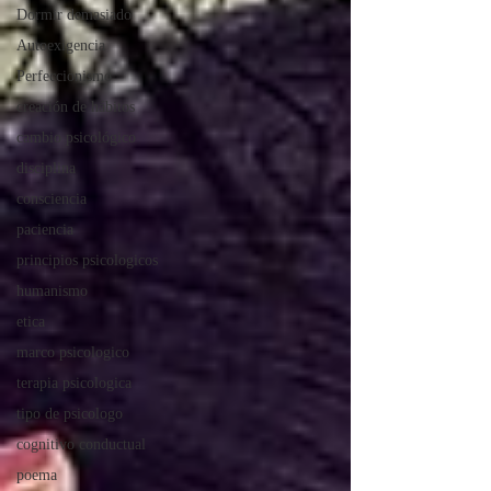
Dormir demasiado
Autoexigencia
Perfeccionismo
creación de hábitos
cambio psicológico
disciplina
consciencia
paciencia
principios psicologicos
humanismo
etica
marco psicologico
terapia psicologica
tipo de psicologo
cognitivo conductual
poema