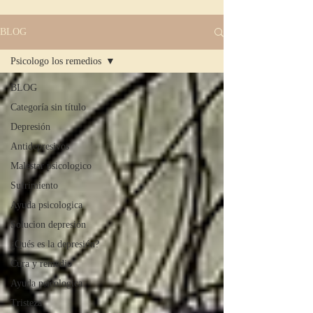
BLOG
Psicologo los remedios
BLOG
Categoría sin título
Depresión
Antidepresivos
Malestar psicologico
Sufrimiento
Ayuda psicologica
Solucion depresión
¿Qués es la depresión?
Cura y remedio
Ayuda psicologica
Tristeza