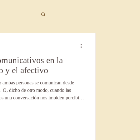
omunicativos en la
a
o y el afectivo
do ambas personas se comunican desde
itivo conductual
ta. O, dicho de otro modo, cuando las
mos una conversación nos impiden percibir
uien tenemos delante.