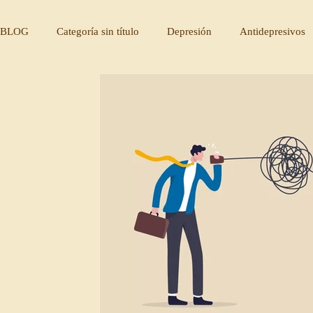
BLOG
Categoría sin título
Depresión
Antidepresivos
Solucion depresión
¿Qués es la depresión?
Cura y re
Autoexigencia
Perfeccionismo
creación de hábitos
principios psicologicos
humanismo
etica
marco 
poema
poesía
escritura terapeutica
mindfulness