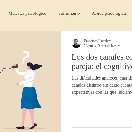
Malestar psicologico
Sufrimiento
Ayuda psicologica
medio
Ayuda psicologica
Tristeza
Dormir demasiado
Francisco Escudero
23 jun
3 min de lectura
Los dos canales c
cambio psicológico
disciplina
consciencia
pacienci
pareja: el cognitiv
Las dificultades aparecen cuan
psicologico
terapia psicologica
tipo de psicologo
cogn
canales distintos sin darse cuen
expectativas con las que inicia
adecuadamente la intención de q