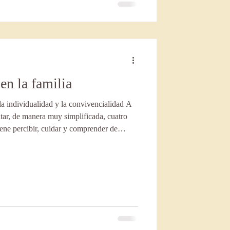
en la familia
la individualidad y la convivencialidad A
tar, de manera muy simplificada, cuatro
ene percibir, cuidar y comprender de
rco de una relación de pareja. Antes de
da situación es única, y por lo tanto
n específica. De lo que hablo no es ni de
versales, sino c