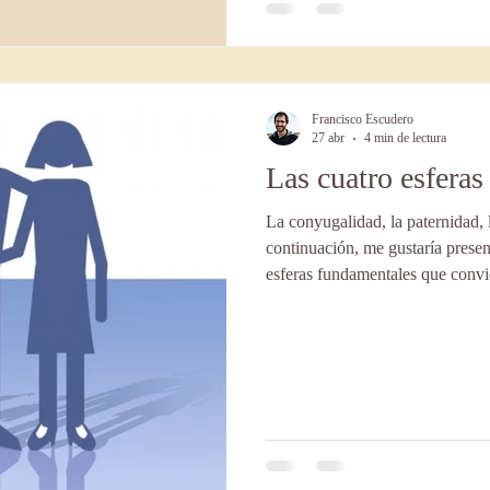
Francisco Escudero
27 abr
4 min de lectura
Las cuatro esferas 
La conyugalidad, la paternidad, 
continuación, me gustaría presen
esferas fundamentales que convi
forma diferenciada dentro del ma
comenzar, quiero enfatizar que ca
requiere una lectura y evaluació
recetas mágicas ni soluciones uni