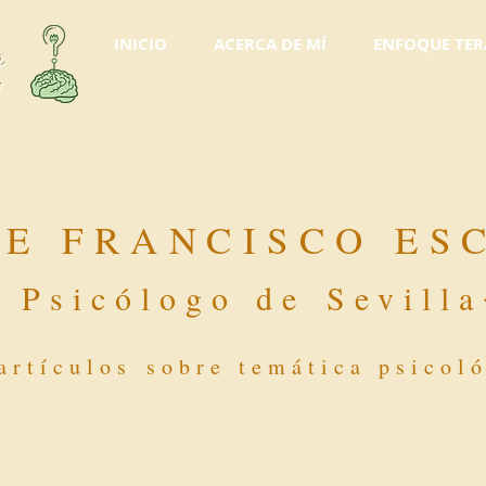
INICIO
ACERCA DE MÍ
ENFOQUE TER
o
l
DE FRANCISCO ES
-
Psicólogo de Sevilla
artículos sobre temática psicol