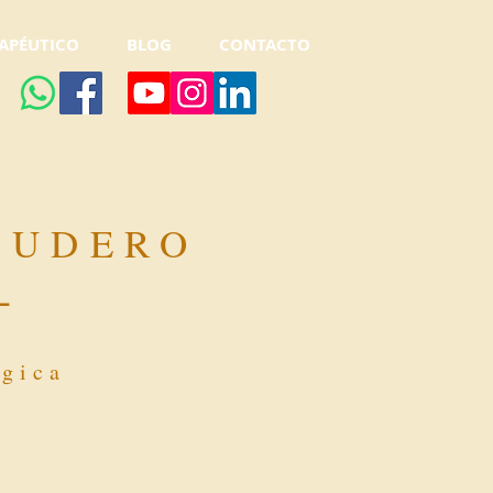
APÉUTICO
BLOG
CONTACTO
CUDERO
-
ógica