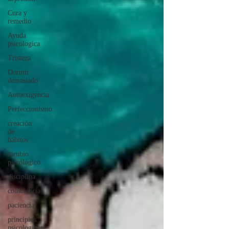
Cura y
remedio
Ayuda
psicologica
Tristeza
Dormir
demasiado
Autoexigencia
Perfeccionismo
creación
de
hábitos
cambio
psicológico
disciplina
consciencia
paciencia
principios
psicologicos