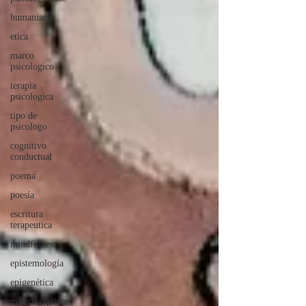
humanismo
etica
marco
psicologico
terapia
psicologica
tipo de
psicologo
cognitivo
conductual
poema
poesía
escritura
terapeutica
mindfulness
epistemología
epigenética
miltidisciplinar