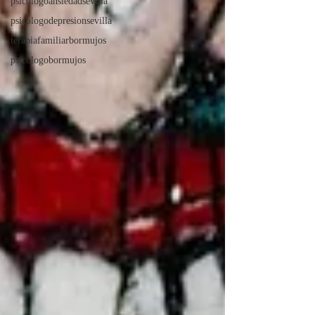
psicologoansiedadsevilla
psicologodepresionsevilla
terapiafamiliarbormujos
psicologobormujos