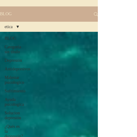
BLOG
etica
BLOG
Categoría
sin título
Depresión
Antidepresivos
Malestar
psicologico
Sufrimiento
Ayuda
psicologica
Solucion
depresión
¿Qués es
la
depresión?