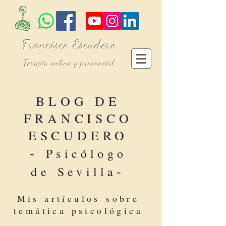
Francisco Escudero
Terapia online y presencial
BLOG DE
FRANCISCO
ESCUDERO
-
Psicólogo
-
de Sevilla
Mis artículos sobre
temática psicológica