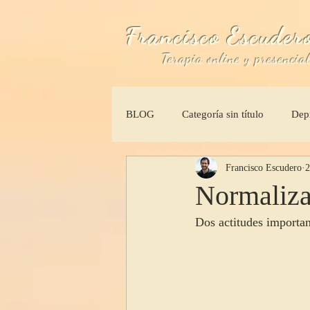
Francisco Escuder
Terapia online y presencia
BLOG
Categoría sin título
Dep
Francisco Escudero
2
Solucion depresión
¿Qués es l
Normaliza
Dos actitudes importan
Autoexigencia
Perfeccionism
paciencia
principios psicologi