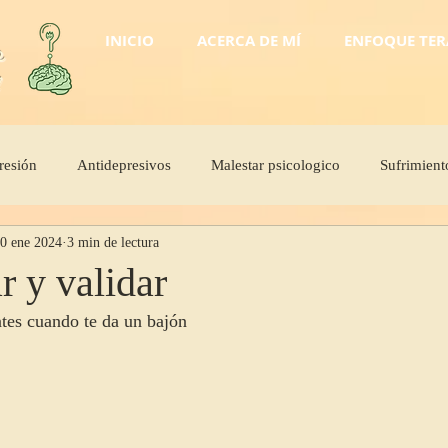
INICIO
ACERCA DE MÍ
ENFOQUE TER
o
l
resión
Antidepresivos
Malestar psicologico
Sufrimient
0 ene 2024
3 min de lectura
a depresión?
Cura y remedio
Ayuda psicologica
Triste
r y validar
tes cuando te da un bajón
o
creación de hábitos
cambio psicológico
disciplina
cos
humanismo
etica
marco psicologico
terapia 