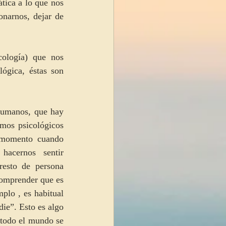
tica a lo que nos 
narnos, dejar de 
ología) que nos 
ógica, éstas son 
humanos, que hay 
os psicológicos 
 momento cuando 
acernos sentir 
esto de persona 
comprender que es 
plo , es habitual 
ie”. Esto es algo 
 todo el mundo se 