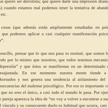
ue quiere ser derrotista; que quiere darle una impresión dramá
) cuando estamos mal podemos tener la tentativa de abando
 etc.
 cosas (que además están ampliamente estudiadas en psic
 que podemos aplicar a casi cualquier manifestación psicol
r”.
encillo, pensar que lo que nos pasa es normal, que somos 
ndo por lo mismo que nosotros, que todos tenemos mecanism
epresión” y que éstos se manifiestan en un determinado
esajustada. En ese momento nuestra mente tiende a h
hornados y nos genera una tendencia al aislamiento del r
nsecuencias del malestar psicológico. Por eso es importante 
 que no eres el único, a casi todo el mundo le pasa. Por ejem
 pareja aparezca la idea de “no voy a volver a encontrar a nad
el vínculo y su consecuente duelo es habitual que ocurra, casi