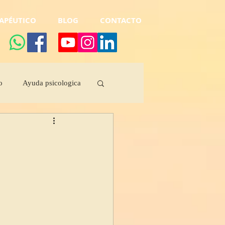
APÉUTICO
BLOG
CONTACTO
o
Ayuda psicologica
za
Dormir demasiado
consciencia
psicologica