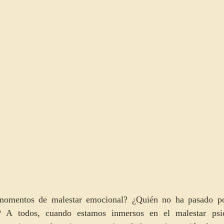
onductual
poema
poesía
escritura terapeutica
min
momentos de malestar emocional? ¿Quién no ha pasado po
o? A todos, cuando estamos inmersos en el malestar psic