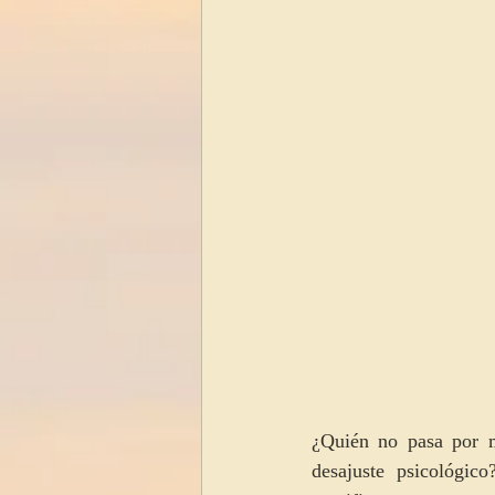
tipo de psicologo
cognitivo c
¿Quién no pasa por 
desajuste psicológic