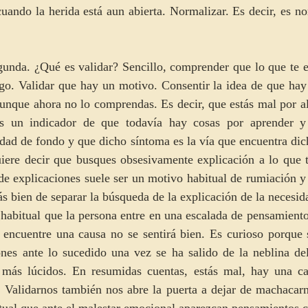
uando la herida está aun abierta. Normalizar. Es decir, es no
unda. ¿Qué es validar? Sencillo, comprender que lo que te es
go. Validar que hay un motivo. Consentir la idea de que hay 
aunque ahora no lo comprendas. Es decir, que estás mal por al
es un indicador de que todavía hay cosas por aprender y 
dad de fondo y que dicho síntoma es la vía que encuentra dic
uiere decir que busques obsesivamente explicación a lo que t
e explicaciones suele ser un motivo habitual de rumiación y s
más bien de separar la búsqueda de la explicación de la necesi
habitual que la persona entre en una escalada de pensamiento
 encuentre una causa no se sentirá bien. Es curioso porque s
ones ante lo sucedido una vez se ha salido de la neblina del
más lúcidos. En resumidas cuentas, estás mal, hay una ca
á. Validarnos también nos abre la puerta a dejar de machacar
tual que ante el malestar emocional aparezcan pensamientos c