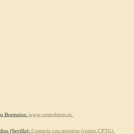
en Bormujos: 
www.centrobiem.es
os (Sevilla): 
Contacta con nosotros (centro CPTG)