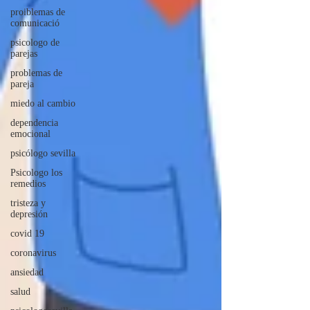
proiblemas de
comunicació
psicologo de
parejas
problemas de
pareja
miedo al cambio
dependencia
emocional
psicólogo sevilla
Psicologo los
remedios
tristeza y
depresión
covid 19
coronavirus
ansiedad
salud