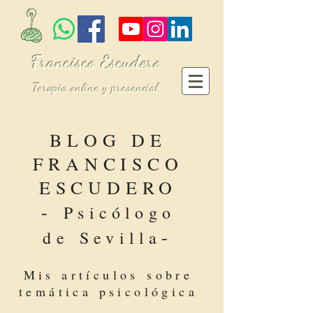
Francisco Escudero
Terapia online y presencial
BLOG DE
FRANCISCO
ESCUDERO
-
Psicólogo
-
de Sevilla
Mis artículos sobre
temática psicológica