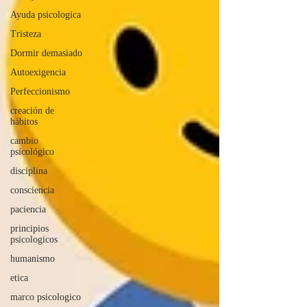
Ayuda psicologica
Tristeza
Dormir demasiado
Autoexigencia
Perfeccionismo
creación de
hábitos
cambio
psicológico
disciplina
consciencia
paciencia
principios
psicologicos
humanismo
etica
marco psicologico