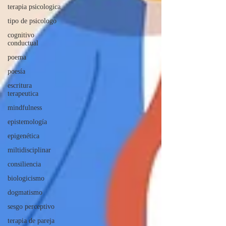
terapia psicologica
tipo de psicologo
cognitivo
conductual
poema
poesía
escritura
terapeutica
mindfulness
epistemología
epigenética
miltidisciplinar
consiliencia
biologicismo
dogmatismo
sesgo perceptivo
terapia de pareja