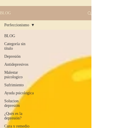
BLOG
Perfeccionismo
BLOG
Categoría sin
título
Depresión
Antidepresivos
Malestar
psicologico
Sufrimiento
Ayuda psicologica
Solucion
depresión
¿Qués es la
depresión?
Cura y remedio