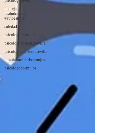
psicologosevilla
#parejas
#saludmental
#autoestima
soledad
psicologobormujos
psicologoansiedadsevilla
psicologodepresionsevilla
terapiafamiliarbormujos
psicologobormujos