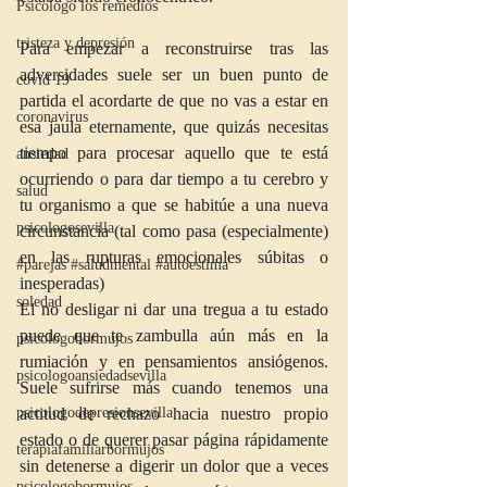
Psicologo los remedios
tristeza y depresión
Para empezar a reconstruirse tras las 
adversidades suele ser un buen punto de 
covid 19
partida el acordarte de que no vas a estar en 
coronavirus
esa jaula eternamente, que quizás necesitas 
tiempo para procesar aquello que te está 
ansiedad
ocurriendo o para dar tiempo a tu cerebro y 
salud
tu organismo a que se habitúe a una nueva 
psicologosevilla
circunstancia (tal como pasa (especialmente) 
en las rupturas emocionales súbitas o 
#parejas #saludmental #autoestima
inesperadas)
soledad
El no desligar ni dar una tregua a tu estado 
puede que te zambulla aún más en la 
psicologobormujos
rumiación y en pensamientos ansiógenos. 
psicologoansiedadsevilla
Suele sufrirse más cuando tenemos una 
actitud de rechazo hacia nuestro propio 
psicologodepresionsevilla
estado o de querer pasar página rápidamente 
terapiafamiliarbormujos
sin detenerse a digerir un dolor que a veces 
psicologobormujos