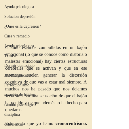
Ayuda psicologica
Solucion depresión
¿Qués es la depresión?
Cura y remedio
Ayuda psicologica
Cuando estamos zambullidos en un bajón 
emocional (lo que se conoce como disforia o 
Tristeza
malestar emocional) hay ciertas estructuras 
Dormir demasiado
cerebrales que se activan y que en ese 
momento suelen generar la distorsión 
Autoexigencia
cognitiva de que vas a estar mal siempre. A 
Perfeccionismo
muchos nos ha pasado que nos dejamos 
creación de hábitos
secuestrar por una sensación de que el bajón 
ha venido y de que además lo ha hecho para 
cambio psicológico
quedarse.
disciplina
Esto es lo que yo llamo 
cronocentrismo. 
consciencia