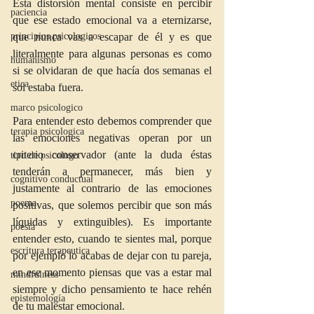
Esta distorsión mental
consiste en percibir 
paciencia
que ese estado emocional va a eternizarse, 
que nunca vas a escapar de él y es que 
principios psicologicos
literalmente para algunas personas es como 
humanismo
si se olvidaran de que hacía dos semanas el 
etica
sol estaba fuera.
marco psicologico
Para entender esto debemos comprender que 
terapia psicologica
las emociones negativas operan por un 
criterio conservador (ante la duda éstas 
tipo de psicologo
tenderán a permanecer, más bien y 
cognitivo conductual
justamente al contrario de las emociones 
poema
positivas, que solemos percibir que son más 
líquidas y extinguibles). Es importante 
poesía
entender esto, cuando te sientes mal, porque 
escritura terapeutica
por ejemplo lo acabas de dejar con tu pareja, 
en ese momento piensas que vas a estar mal 
mindfulness
siempre y dicho pensamiento te hace rehén 
epistemología
de tu malestar emocional.