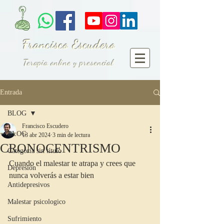
Francisco Escudero
Terapia online y presencial
Entrada
BLOG
Francisco Escudero
BLOG
13 abr 2024
3 min de lectura
CRONOCENTRISMO
Categoría sin título
Cuando el malestar te atrapa y crees que 
Depresión
nunca volverás a estar bien
Antidepresivos
Malestar psicologico
Sufrimiento