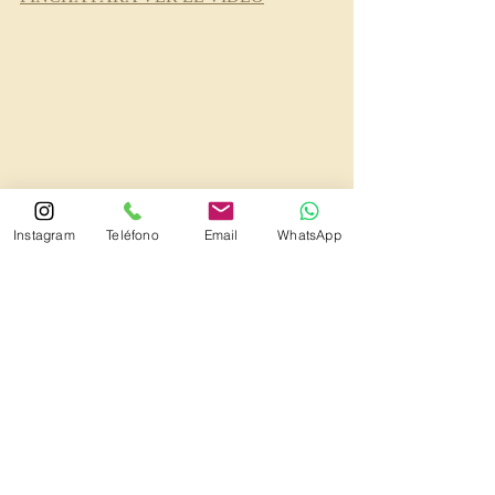
Instagram
Teléfono
Email
WhatsApp
Atención psicológico en Bormujos: 
www.centrobiem.es
También en Los Remedios (Sevilla): 
Contacta con nosotros (centro CPTG)