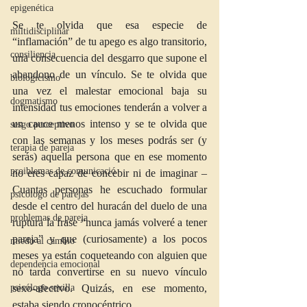
epigenética
Se te olvida que esa especie de 
miltidisciplinar
“inflamación” de tu apego es algo transitorio, 
consiliencia
una consecuencia del desgarro que supone el 
abandono de un vínculo. Se te olvida que 
biologicismo
una vez el malestar emocional baja su 
dogmatismo
intensidad tus emociones tenderán a volver a 
un cauce menos intenso y se te olvida que 
sesgo perceptivo
con las semanas y los meses podrás ser (y 
terapia de pareja
serás) aquella persona que en ese momento 
proiblemas de comunicació
no eres capaz de concebir ni de imaginar –
Cuantas personas he escuchado formular 
psicologo de parejas
desde el centro del huracán del duelo de una 
problemas de pareja
ruptura la frase “nunca jamás volveré a tener 
pareja” y que (curiosamente) a los pocos 
miedo al cambio
meses ya están coqueteando con alguien que 
dependencia emocional
no tarda convertirse en su nuevo vínculo 
sexo-afectivo. Quizás, en ese momento, 
psicólogo sevilla
estaba siendo cronocéntrico.